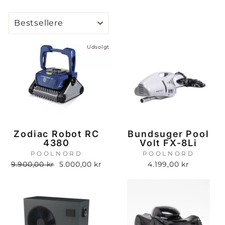
SORTER
Udsolgt
Zodiac Robot RC
Bundsuger Pool
4380
Volt FX-8Li
POOLNORD
POOLNORD
Normalpris
Udsalgspris
9.900,00 kr
5.000,00 kr
4.199,00 kr