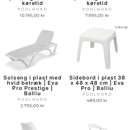
køretid
køretid
POOLNORD
POOLNORD
10.195,00 kr
7.995,00 kr
Udsolgt
Solseng i plast med
Sidebord i plast 38
hvid betræk | Eva
x 48 x 48 cm | Eva
Pro Prestige |
Pro | Balliu
Balliu
POOLNORD
POOLNORD
489,00 kr
2.795,00 kr